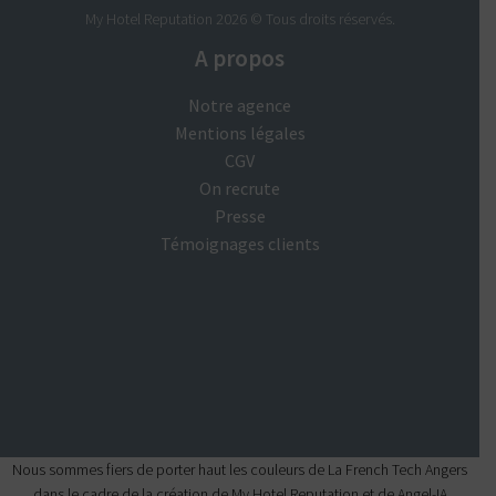
My Hotel Reputation 2026 © Tous droits réservés.
A propos
Notre agence
Mentions légales
CGV
On recrute
Presse
Témoignages clients
Nous sommes fiers de porter haut les couleurs de La French Tech Angers
dans le cadre de la création de
My Hotel Reputation
et de
Angel-IA