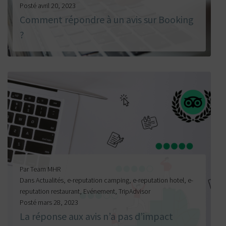
Posté
avril 20, 2023
Comment répondre à un avis sur Booking
?
LIRE LA SUITE
Par
Team MHR
Dans
Actualités
,
e-reputation camping
,
e-reputation hotel
,
e-
reputation restaurant
,
Evénement
,
TripAdvisor
Posté
mars 28, 2023
La réponse aux avis n’a pas d’impact