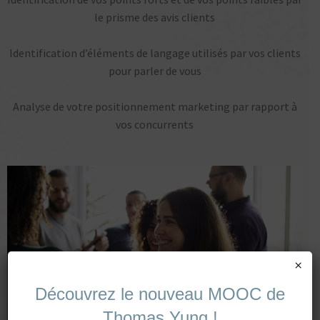
le prisme des avis clients
Identification d’éléments de langage utilisés par vos clients
pour parler de vous
Analyse de votre positionnement marketing par rapport à
vos concurrents
×
Découvrez le nouveau MOOC de
Thomas Yung !