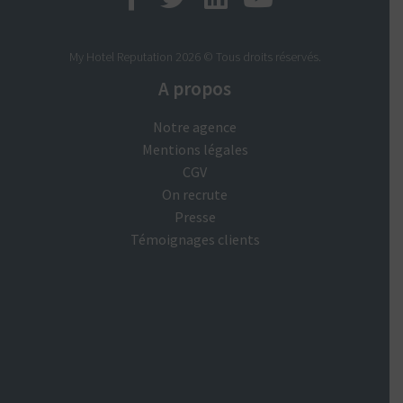
e
p
s
My Hotel Reputation 2026 © Tous droits réservés.
l
A propos
m
s
Notre agence
e
Mentions légales
s
l
CGV
é
On recrute
u
Presse
n
Témoignages clients
e
c
s
T
a
e
r
o