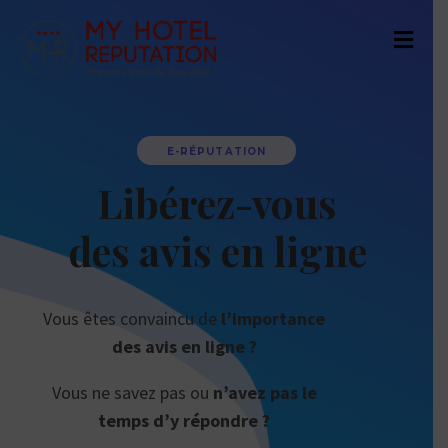
E-RÉPUTATION
Libérez-vous
des avis en ligne
Vous êtes convaincu de
l’importance
des avis en ligne ?
Vous ne savez pas ou
n’avez pas le
temps d’y répondre ?