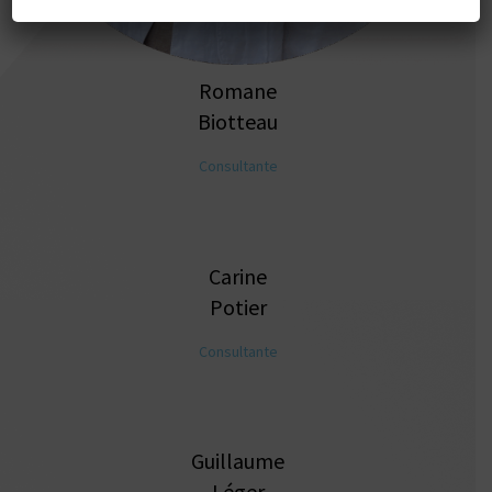
Romane
Biotteau
Consultante
Carine
Potier
Consultante
Guillaume
Léger