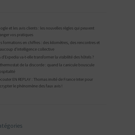
gle et les avis clients : les nouvelles règles qui peuvent
anger vos pratiques
s formations en chiffres : des kilomètres, des rencontres et
aucoup d’intelligence collective
A d’Expedia va-t-elle transformer la visibilité des hôtels ?
 thermostat de la discorde : quand la canicule bouscule
ospitalité
écouter EN REPLAY : Thomas invité de France Inter pour
crypter le phénomène des faux avis !
atégories