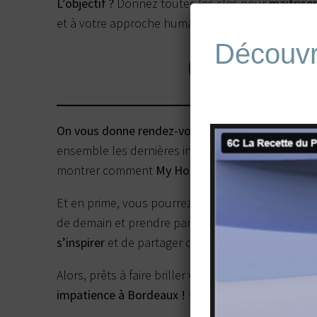
L’objectif ?
Donnez toutes les clés pour
maîtriser
et à votre approche humaine.
Découv
Découvrez notre n
On vous donne rendez-vous au Parc des Expositi
ensemble les dernières innovations du secteur. 
montrer comment
My Hotel Reputation
peut vous 
Et en prime, vous pourrez suivre de près les
épre
de demain et prendre part à des moments convivia
s’inspirer
et de partager cette passion commune po
Alors, prêts à faire briller votre hôtel et à découvri
impatience à Bordeaux
!