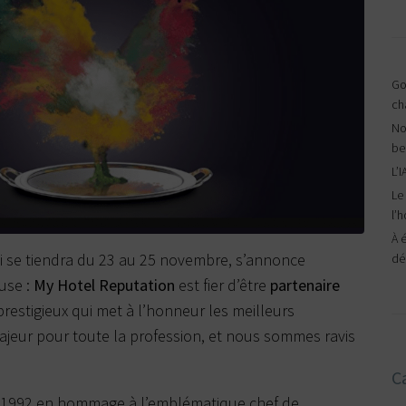
Goo
ch
No
be
L’I
Le
l’h
À 
ui se tiendra du 23 au 25 novembre, s’annonce
dé
use :
My Hotel Reputation
est fier d’être
partenaire
restigieux qui met à l’honneur les meilleurs
jeur pour toute la profession, et nous sommes ravis
C
n 1992 en hommage à l’emblématique chef de