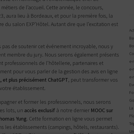
 métiers de l’accueil. Cette année,
le concours,
, aura lieu à Bordeaux, et pour la première fois, la
e du salon EXP’Hôtel. Autant dire que l’excitation est
Act
Ba
 pas de soutenir cet événement incroyable, nous y
Bo
Co
nt membre du jury. Nous serons également présents
e-
 professionnels de l’hôtellerie, partenaires et
e-
ent pour vous parler de la gestion des avis en ligne
e-
A, et plus précisément ChatGPT
, peut transformer vos
Ev
 votre établissement.
Fo
Go
pagner et former les professionnels, nous serons
La
res lots, un
accès exclusif
à
notre dernier
MOOC sur
Pl
homas Yung
.
Cette formation en ligne vous permet
Tr
s les établissements (campings, hôtels, restaurants)
.
Un