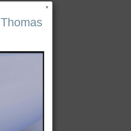
×
 Thomas