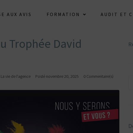
E AUX AVIS
FORMATION
AUDIT ET 
au Trophée David
R
,
La vie de l'agence
Posté
novembre 20, 2025
0 Commentaire(s)
De