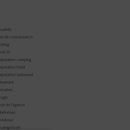
ualités
se de connaissance
oking
vid-19
reputation camping
reputation hotel
reputation restaurant
énement
rmation
ogle
 vie de l'agence
ateformes
ipAdvisor
categorized