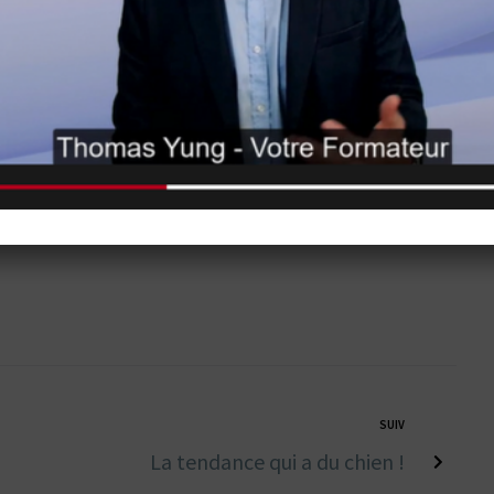
e Artificielle
Trophé David Campbell
SUIV
La tendance qui a du chien !