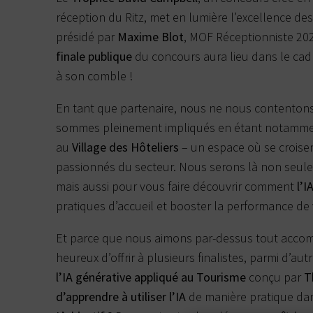
réception du Ritz, met en lumière l’excellence des
présidé par
Maxime Blot
, MOF Réceptionniste 2023
finale publique
du concours aura lieu dans le cadr
à son comble !
En tant que partenaire, nous ne nous contentons
sommes pleinement impliqués en étant notamme
au
Village des Hôteliers
– un espace où se croisent
passionnés du secteur. Nous serons là non seulem
mais aussi pour vous faire découvrir comment
l’I
pratiques d’accueil et booster la performance de
Et parce que nous aimons par-dessus tout accom
heureux d’offrir à plusieurs finalistes, parmi d’aut
l’IA générative appliqué au Tourisme
conçu par
T
d’apprendre à utiliser l’IA
de manière pratique dan