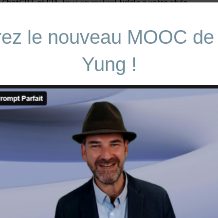
 ChatGPT et l’IA
, tout en restant
fidèle à votre style
rez le nouveau MOOC de
ouveau MOOC sur l’IA !
Yung !
ons de Bordeaux
pour échanger et découvrir
Nous avons hâte de discuter avec vous et de vous
aider à faire briller votre établissement !
uves du Trophée David Campbell
, applaudir les talents
ux. C’est l’occasion parfaite de
networker
, de
ur l’hôtellerie de qualité.
r les secrets de l’accueil parfait ?
On vous attend avec