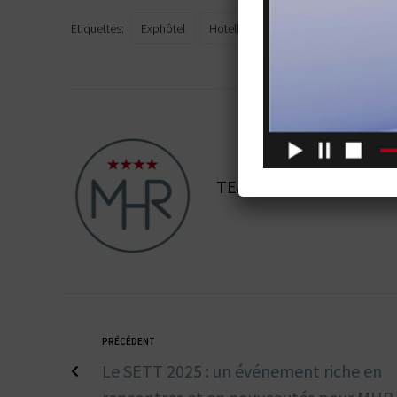
Etiquettes:
Exphôtel
Hotellerie Restauration
Intelligenc
TEAM MHR
PRÉCÉDENT
Le SETT 2025 : un événement riche en