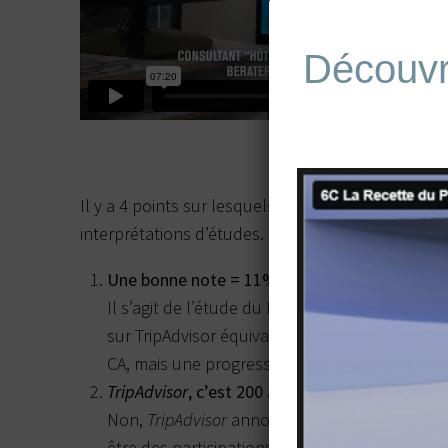
Découv
Il y a 4 points sur lesquels on peut discuter dan
interprétations d’études.
Une bonne note = 11% de CA.
Il s’agit de l’étude du Pr. Anderson de l’Univer
sur TripAdvisor équivaut à 11% de chiffre d’af
CA, mais une progression d’un point dans la n
TripAdvisor
, c’est 200 avis par minutes.
Non,
TripAdvisor
annonce 200 interactions à la
être des participations aux forums ou des votes