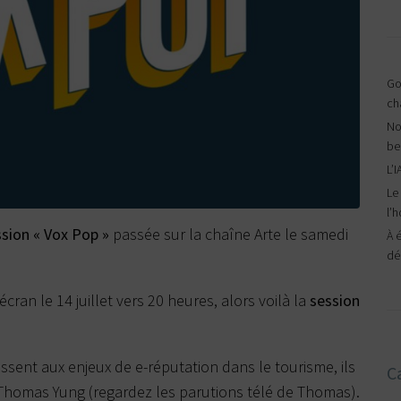
Goo
ch
No
be
L’I
Le
l’h
ssion « Vox Pop »
passée sur la chaîne Arte le samedi
À 
dé
ran le 14 juillet vers 20 heures, alors voilà la
session
sent aux enjeux de e-réputation dans le tourisme, ils
C
Thomas Yung (
regardez les parutions télé de Thomas
).