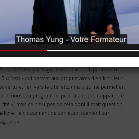
ît.
t une fraude manifeste de la part de l’établissement,
 bon de rappeler que la plupart des avis illégitimes
’établissement.
?
u pub gastronomie, M. Heath Ball annoncer que
ement. C’est faux, c’est la traduction en français qui
I can Update my listing
« , c’est à dire qu’il peut mettre à
 Business
» qui permet aux propriétaires d’enrichir leur
verture, lien vers le site, etc..) mais qui ne permet en
ien ce nouveau programme publicitaire pour apparaitre
ité ») mais ce n’est pas de cela dont il était question.
méliorer le classement de son établissement sur
ageurs ».