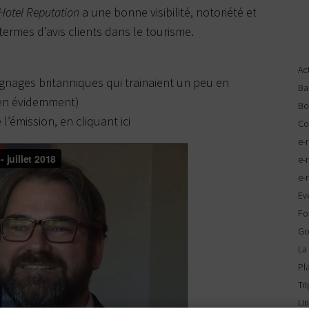
Hotel Reputation
a une bonne visibilité, notoriété et
termes d’avis clients dans le tourisme.
Act
ignages britanniques qui trainaient un peu en
Ba
ien évidemment)
Bo
 l’émission, en cliquant
ici
Co
e-
e-
e-
Ev
Fo
Go
La
Pl
Tr
Un