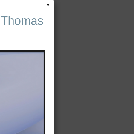
×
 Thomas