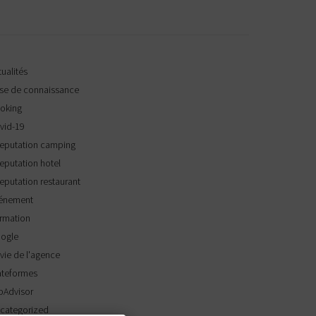
ualités
se de connaissance
oking
vid-19
reputation camping
reputation hotel
reputation restaurant
énement
rmation
ogle
 vie de l'agence
ateformes
ipAdvisor
categorized