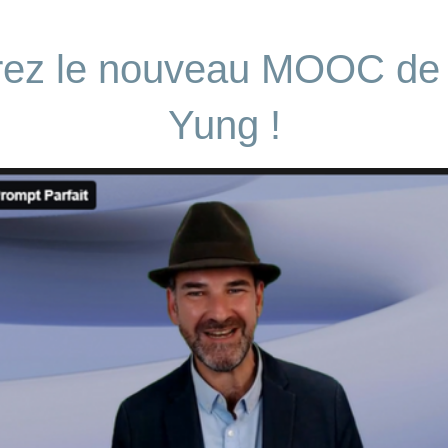
rez le nouveau MOOC de
Yung !
s ce reportage, principalement des mauvaises
sité de Cornell. En fait il dit qu’un point de classement
faires. Ce n’est pas une bonne note qui vaut 11% de
otation.
 minute, mais ce ne sont pas que des avis, ça peut
 « avez vous trouvé cet avis utile ? ».