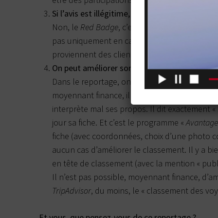
Si l’avis est illégitime, un «
Red Badge
» appara
Non, le
Red Badge
, c’est après une enquête e
pas uniquement en cas d’avis illégitime. Il est
proviennent des clients eux-même et non de l
On peut améliorer son classement en payant 
Dans le reportage, on voit le propriétaire d
moyennant finance, il peut améliorer son class
interprète mal ses propos. Il dit exactement «
jour sa fiche. Et c’est le programme «
Avantage
fiche (avec coordonnées, choix d’une photo cou
aucun cas d’améliorer le classement. Il y a b
en tête de classement (avec la mention « public
Il n’est pas possible, moyennant finance, d’a
TripAdvisor
, du moins, le « classement des voy
Et vous, que pensez-vous de ce reportage ?