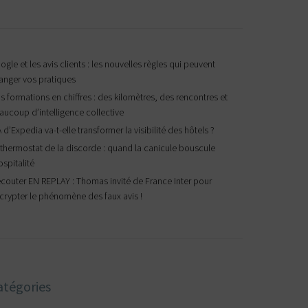
gle et les avis clients : les nouvelles règles qui peuvent
anger vos pratiques
s formations en chiffres : des kilomètres, des rencontres et
aucoup d’intelligence collective
A d’Expedia va-t-elle transformer la visibilité des hôtels ?
 thermostat de la discorde : quand la canicule bouscule
ospitalité
écouter EN REPLAY : Thomas invité de France Inter pour
crypter le phénomène des faux avis !
atégories